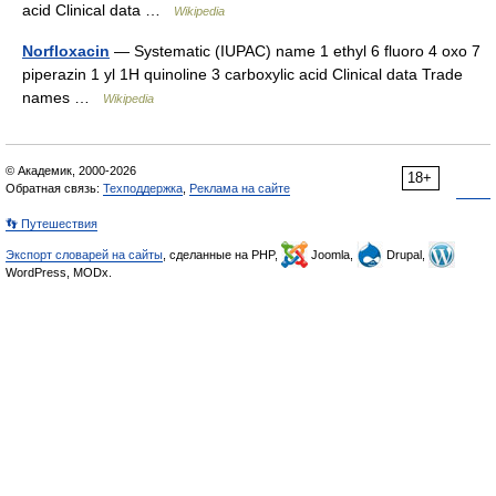
acid Clinical data …
Wikipedia
Norfloxacin
— Systematic (IUPAC) name 1 ethyl 6 fluoro 4 oxo 7
piperazin 1 yl 1H quinoline 3 carboxylic acid Clinical data Trade
names …
Wikipedia
© Академик, 2000-2026
18+
Обратная связь:
Техподдержка
,
Реклама на сайте
👣 Путешествия
Экспорт словарей на сайты
, сделанные на PHP,
Joomla,
Drupal,
WordPress, MODx.